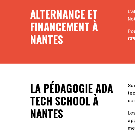
ALTERNANCE ET
L’a
Not
FINANCEMENT À
Pou
NANTES
CP
LA PÉDAGOGIE ADA
Sur
tec
TECH SCHOOL À
con
NANTES
Les
app
mei