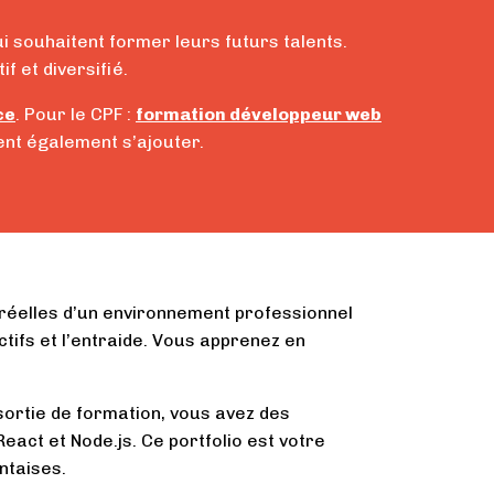
i souhaitent former leurs futurs talents.
f et diversifié.
ce
. Pour le CPF :
formation développeur web
ent également s’ajouter.
 réelles d’un environnement professionnel
ctifs et l’entraide. Vous apprenez en
 sortie de formation, vous avez des
eact et Node.js. Ce portfolio est votre
ntaises.