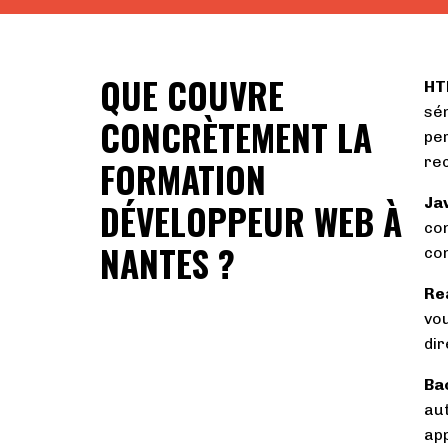
QUE COUVRE
HT
sém
CONCRÈTEMENT LA
pe
re
FORMATION
Ja
DÉVELOPPEUR WEB À
co
NANTES ?
co
Re
vo
di
Ba
aut
app