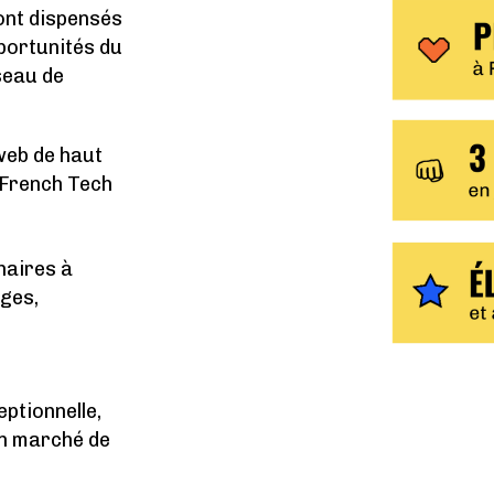
ont dispensés
portunités du
éseau de
web de haut
 French Tech
naires à
ages,
eptionnelle,
’un marché de