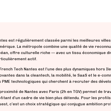
tes est régulièrement classée parmi les meilleures villes 
érique. La métropole combine une qualité de vie reconnue
céan, offre culturelle riche — avec un tissu économique d
ticulièrement actif.
French Tech Nantes est l’une des plus dynamiques hors Il
ovantes dans la cleantech, la mobilité, le SaaS et le e-co
s PME technologiques qui cherchent à recruter des dével
proximité de Nantes avec Paris (2h en TGV) permet de trav
fitant d’un cadre de vie bien plus détendu. Pour les profi
uest, c’est un choix stratégique qui conjugue ambition prof