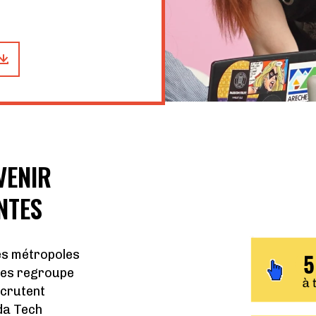
VENIR
NTES
es métropoles
tes regroupe
ecrutent
da Tech