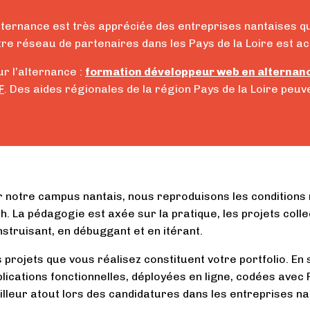
lternance est très appréciée des entreprises nantaises qu
re réseau de partenaires dans les Pays de la Loire est acti
r l’alternance :
formation développeur web en alternan
F
. Des aides régionales de la région Pays de la Loire peuv
 notre campus nantais, nous reproduisons les conditions
h. La pédagogie est axée sur la pratique, les projets colle
struisant, en débuggant et en itérant.
 projets que vous réalisez constituent votre portfolio. En
lications fonctionnelles, déployées en ligne, codées avec R
lleur atout lors des candidatures dans les entreprises na