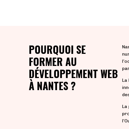
POURQUOI SE
Nan
num
FORMER AU
l’o
par
DÉVELOPPEMENT WEB
La 
À NANTES ?
inn
de
La 
pro
l’O