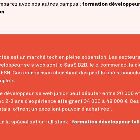
mparez avec nos autres campus :
formation développeur
on
.
tes est un marché tech en pleine expansion. Les secteurs
eloppeur·se·s web sont le SaaS B2B, le e-commerce, la clea
 ESN. Ces entreprises cherchent des profils opérationnels
mplets.
e développeur·se web junior peut débuter entre 26 000 et 
c 2-3 ans d’expérience atteignent 34 000 à 48 000 €. Ces
tais, offrent un excellent pouvoir d’achat réel.
r la spécialisation full stack :
formation développeur full