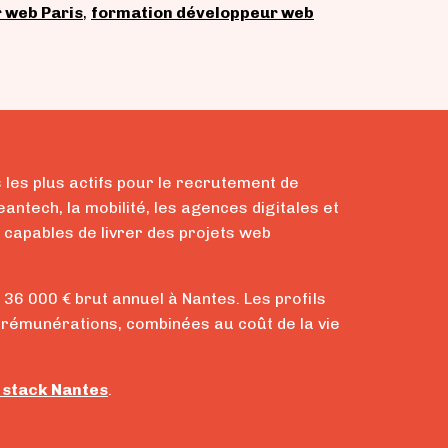
 web Paris
,
formation développeur web
 les plus actifs pour le recrutement de
ntech, la mobilité, les agences digitales et
 capables de livrer des projets web
36 000 € brut annuel à Nantes. Les profils
 rémunérations, combinées au coût de la vie
 stack Nantes
.