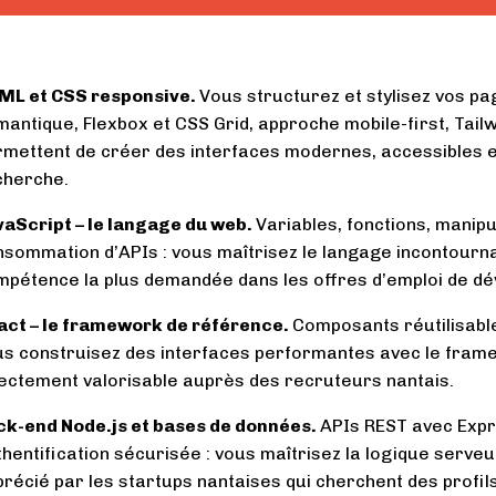
ML et CSS responsive.
Vous structurez et stylisez vos p
antique, Flexbox et CSS Grid, approche mobile-first, Tailwi
rmettent de créer des interfaces modernes, accessibles e
cherche.
vaScript – le langage du web.
Variables, fonctions, manip
nsommation d’APIs : vous maîtrisez le langage incontourn
mpétence la plus demandée dans les offres d’emploi de dé
act – le framework de référence.
Composants réutilisable
us construisez des interfaces performantes avec le frame
rectement valorisable auprès des recruteurs nantais.
ck-end Node.js et bases de données.
APIs REST avec Expr
hentification sécurisée : vous maîtrisez la logique serveur
récié par les startups nantaises qui cherchent des profils