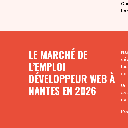
Co
Ly
LE MARCHÉ DE
Nan
dév
L’EMPLOI
les
co
DÉVELOPPEUR WEB À
Un·
NANTES EN 2026
ave
nan
Pou