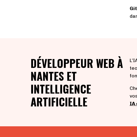
Git
dan
DÉVELOPPEUR WEB À
L’
tec
NANTES ET
fon
INTELLIGENCE
Che
vo
ARTIFICIELLE
IA 