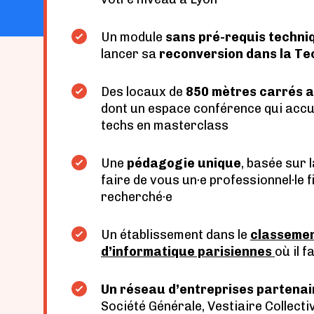
Un
module
sans pré-requis techni
lancer sa
reconversion dans la Te
Des locaux de
850 mètres carrés a
dont un espace conférence qui accue
techs en masterclass
Une
pédagogie unique
, basée sur 
faire de vous un·e professionnel·le f
recherché·e
Un établissement dans le
classemen
d’informatique parisiennes
où il f
Un réseau d’entreprises partenai
Société Générale, Vestiaire Collecti