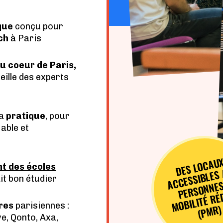
que
conçu pour
ch
à Paris
u coeur de Paris,
ille des experts
la
pratique
, pour
iable et
S 
C
S
BL
N
BIL
T
R
U
t des écoles
D
ait bon étudier
P
T
res
parisiennes :
R)
ve, Qonto, Axa,