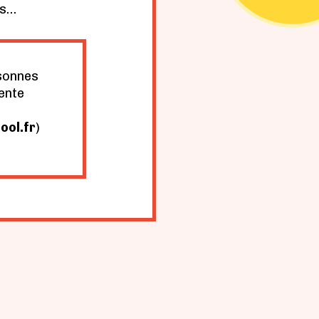
as…
sonnes
ente
ool.fr
)