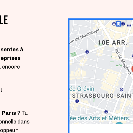
LE
ésentes à
reprises
 encore
t
à Paris
? Tu
onnelle dans
loppeur