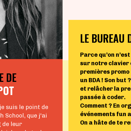
LE BUREAU 
Parce qu’on n’est
sur notre clavier
premières promo 
E DE
un BDA ! Son but 
POT
et relâcher la pr
passée à coder.
Comment ? En org
e suis le point de
événements fun ap
 School, que j'ai
On a hâte de te r
 de leur