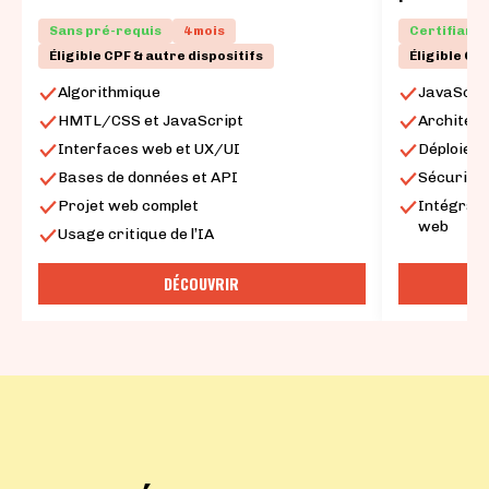
Sans pré-requis
4 mois
Certifiant
Éligible CPF & autre dispositifs
Éligible CP
Algorithmique
JavaScri
HMTL/CSS et JavaScript
Architect
Interfaces web et UX/UI
Déploieme
Bases de données et API
Sécurité
Projet web complet
Intégrati
web
Usage critique de l’IA
DÉCOUVRIR