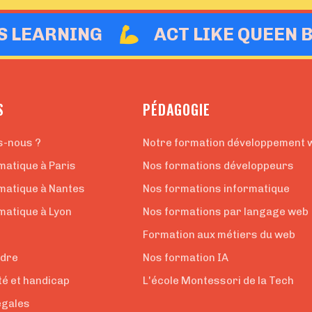
IS LEARNING
ACT LIKE QUEEN 
S
PÉDAGOGIE
s-nous ?
Notre formation développement 
matique à Paris
Nos formations développeurs
rmatique à Nantes
Nos formations informatique
matique à Lyon
Nos formations par langage web
Formation aux métiers du web
ndre
Nos formation IA
té et handicap
L'école Montessori de la Tech
égales