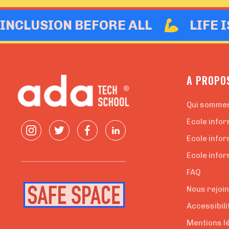
INCLUSION BEFORE ALL
LIFE 
A PROPO
Qui somme
Ecole infor
Ecole info
Ecole infor
FAQ
Nous rejoi
Accessibili
Mentions l