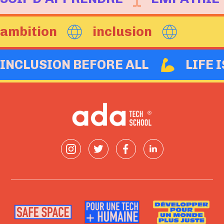
ambition
inclusion
INCLUSION BEFORE ALL
LIFE 