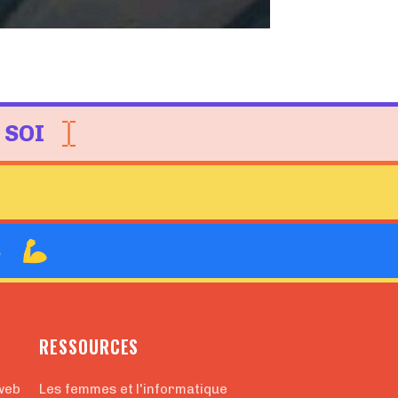
 SOI
B
RESSOURCES
web
Les femmes et l'informatique