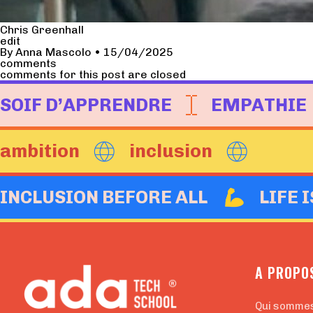
Chris Greenhall
edit
By
Anna Mascolo
•
15/04/2025
comments
comments for this post are closed
SOIF D’APPRENDRE
EMPATHIE
ambition
inclusion
INCLUSION BEFORE ALL
LIFE 
A PROPO
Qui somme