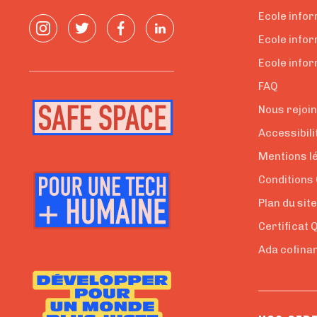
Ecole infor
Ecole info
Ecole infor
FAQ
Nous rejoi
Accessibili
Mentions l
Conditions
Plan du sit
Certificat 
Ada cofinan