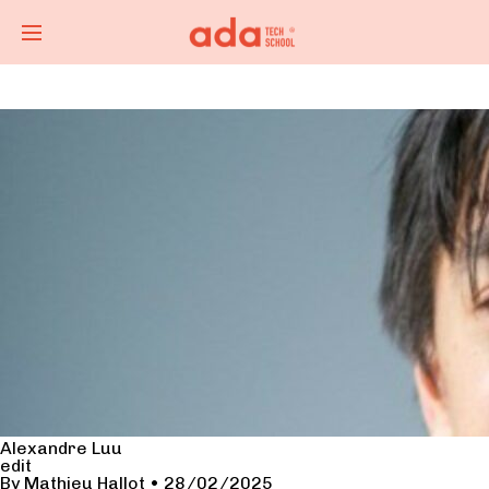
Alexandre Luu
edit
By
Mathieu Hallot
•
28/02/2025