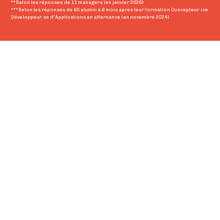
**Selon les réponses de 11 managers (en janvier 2026)
***Selon les réponses de 65 alumni à 6 mois après leur formation Concepteur·ice
Développeur·se d’Applications en alternance (en novembre 2024)