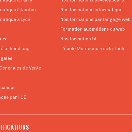
matique à Paris
Nos formations développeurs
rmatique à Nantes
Nos formations informatique
matique à Lyon
Nos formations par langage web
Formation aux métiers du web
ndre
Nos formation IA
té et handicap
L'école Montessori de la Tech
égales
 Générales de Vente
e
Qualiopi
cée par l'UE
IFICATIONS