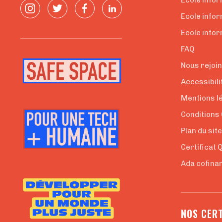
Ecole infor
Ecole info
Ecole infor
FAQ
Nous rejoi
Accessibili
Mentions l
Conditions
Plan du sit
Certificat 
Ada cofinan
NOS CERT