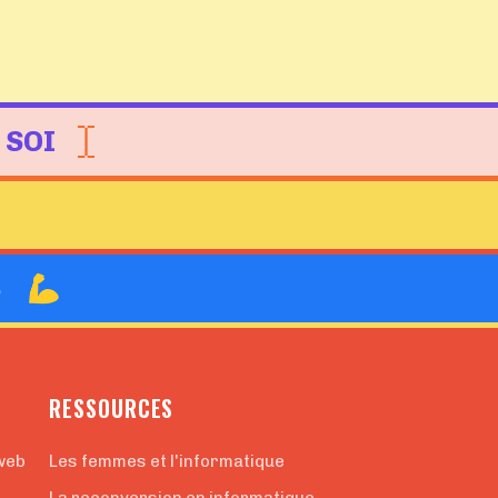
 SOI
B
RESSOURCES
web
Les femmes et l'informatique