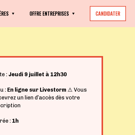
ÈRES
OFFRE ENTREPRISES
CANDIDATER
te :
Jeudi 9 juillet à 12h30
u :
En ligne sur Livestorm
⚠️
Vous
cevrez un lien d’accès dès votre
scription
rée :
1h