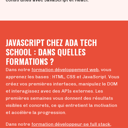
JAVASCRIPT CHEZ ADA TECH
SCHOOL : DANS QUELLES
FORMATIONS ?
Dans notre
formation développement web
, vous
apprenez les bases : HTML, CSS et JavaScript. Vous
créez vos premières interfaces, manipulez le DOM
et interagissez avec des APIs externes. Les
premières semaines vous donnent des résultats
visibles et concrets, ce qui entretient la motivation
et accélère la progression.
Dans notre
formation développeur·se full stack
,