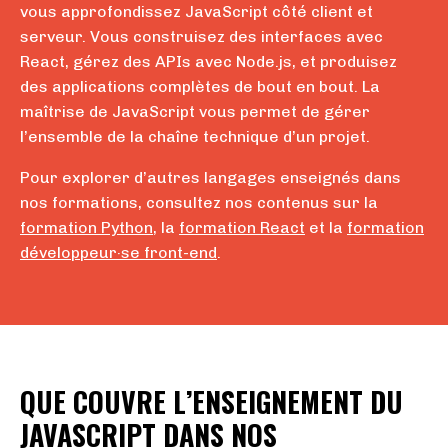
vous approfondissez JavaScript côté client et
serveur. Vous construisez des interfaces avec
React, gérez des APIs avec Node.js, et produisez
des applications complètes de bout en bout. La
maîtrise de JavaScript vous permet de gérer
l’ensemble de la chaîne technique d’un projet.
Pour explorer d’autres langages enseignés dans
nos formations, consultez nos contenus sur la
formation Python
, la
formation React
et la
formation
développeur·se front-end
.
QUE COUVRE L’ENSEIGNEMENT DU
JAVASCRIPT DANS NOS