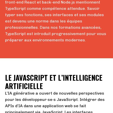
front-end React et back-end Node.js mentionnent
TypeScript comme compétence attendue. Savoir
typer ses fonctions, ses interfaces et ses modules
est devenu une norme dans les équipes
professionnelles. Dans nos formations avancées,
TypeScript est introduit progressivement pour vous
préparer aux environnements modernes.
LE JAVASCRIPT ET L’INTELLIGENCE
ARTIFICIELLE
L’IA générative a ouvert de nouvelles perspectives
pour les développeur·se·s JavaScript. Intégrer des
APIs d’IA dans une application web se fait
principalement via JavaScript. Les interfaces