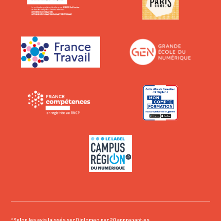
*Selon les avis laissés sur Diplomeo par 20 apprenant·es