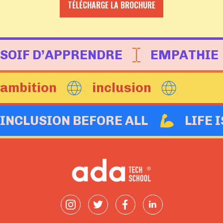
TÉLÉCHARGE LA BROCHURE
SOIF D’APPRENDRE
EMPATHIE
ambition
inclusion
INCLUSION BEFORE ALL
LIFE 