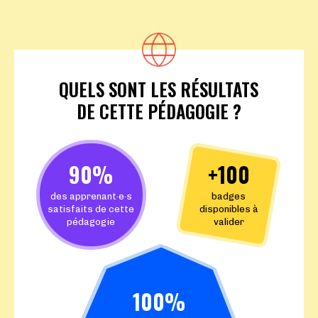
QUELS SONT LES RÉSULTATS
DE CETTE PÉDAGOGIE ?
90%
+100
des apprenant·e·s
badges
satisfaits de cette
disponibles à
pédagogie
valider
100%