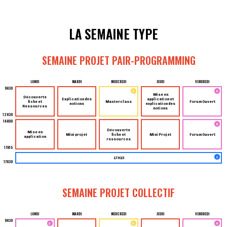
LA SEMAINE TYPE
SEMAINE PROJET PAIR-PROGRAMMING
LUNDI
MARDI
MERCREDI
JEUDI
VENDREDI
9H30
3
6
Mise en
Découverte
Explication des
application et
fiche et
Masterclass
Forum Ouvert
notions
explication des
Ressources
notions
12H30
14H00
6
Découverte
Mise en
Mini projet
fiche et
Mini Projet
Forum Ouvert
application
ressources
17H15
1
17H15
17H30
SEMAINE PROJET COLLECTIF
LUNDI
MARDI
MERCREDI
JEUDI
VENDREDI
9H30
2
3
6