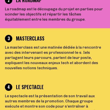
LA ROADMAP
2
La roadmap est le découpage du projet en parties pour
scinder les objectifs et répartir les tâches
équitablement entre les membres du groupe.
MASTERCLASS
3
La masterclass est une matinée dédiée à la rencontre
avec des intervenant·es professionnel·le·s. Iels
partagent leurs parcours, parlent de leur poste,
expliquent les nouveaux enjeux tech et abordent des
nouvelles notions techniques.
LE SPECTACLE
4
Le spectacle est la présentation de son travail aux
autres membres de la promotion. Chaque groupe
exécute et montre son code pour s’entraîner à