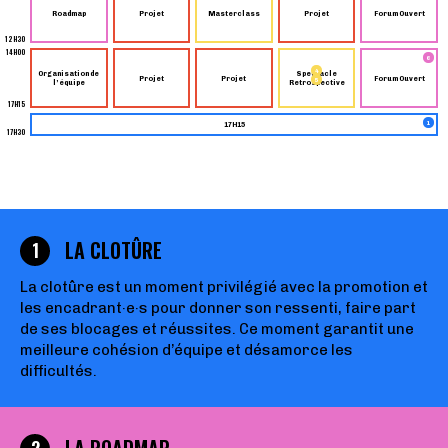
Roadmap
Projet
Masterclass
Projet
Forum Ouvert
12H30
14H00
6
4
Organisation de
Spectacle
Projet
Projet
Forum Ouvert
5
l’équipe
Retrospective
17H15
1
17H15
17H30
LA CLOTÛRE
1
La clotûre est un moment privilégié avec la promotion et
les encadrant·e·s pour donner son ressenti, faire part
de ses blocages et réussites. Ce moment garantit une
meilleure cohésion d’équipe et désamorce les
difficultés.