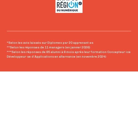
*Selon les avis laissés sur Diplomeo par 20 apprenant·es
**Selon les réponses de 11 managers (en janvier 2026)
***Selon les réponses de 65 alumni à 6 mois après leur formation Concepteur·ice
Développeur·se d’Applications en alternance (en novembre 2024)