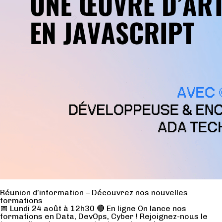
Réunion d’information – Découvrez nos nouvelles
formations
📅 Lundi 24 août à 12h30 🔴 En ligne On lance nos
formations en Data, DevOps, Cyber ! Rejoignez-nous le