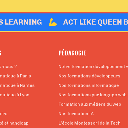
IS LEARNING
ACT LIKE QUEEN 
S
PÉDAGOGIE
s-nous ?
Notre formation développement 
matique à Paris
Nos formations développeurs
rmatique à Nantes
Nos formations informatique
matique à Lyon
Nos formations par langage web
Formation aux métiers du web
ndre
Nos formation IA
té et handicap
L'école Montessori de la Tech