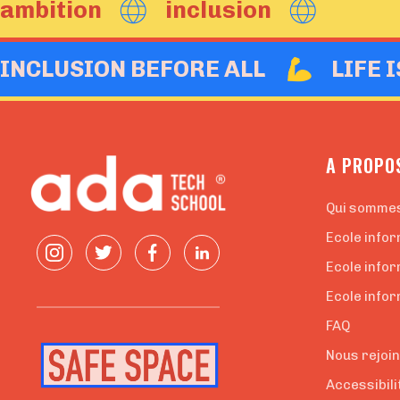
ambition
inclusion
INCLUSION BEFORE ALL
LIFE 
A PROPO
Qui somme
Ecole infor
Ecole info
Ecole infor
FAQ
Nous rejoi
Accessibili