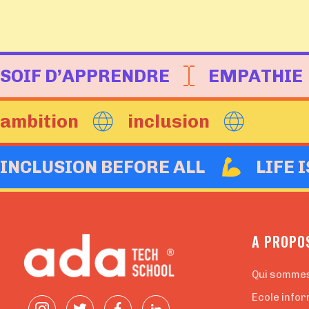
SOIF D’APPRENDRE
EMPATHIE
ambition
inclusion
INCLUSION BEFORE ALL
LIFE 
A PROPO
Qui somme
Ecole infor