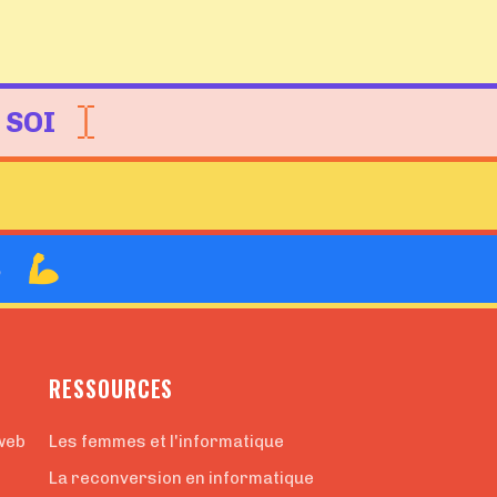
 SOI
B
RESSOURCES
web
Les femmes et l'informatique
La reconversion en informatique