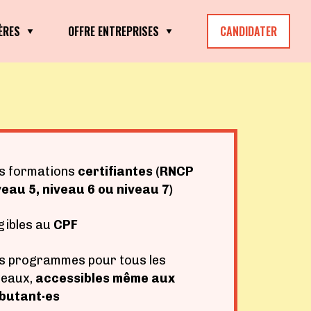
ÈRES
OFFRE ENTREPRISES
CANDIDATER
s formations
certifiantes (
RNCP
veau 5
,
niveau 6
ou
niveau 7
)
igibles au
CPF
s programmes pour tous les
veaux,
accessibles même aux
butant·es