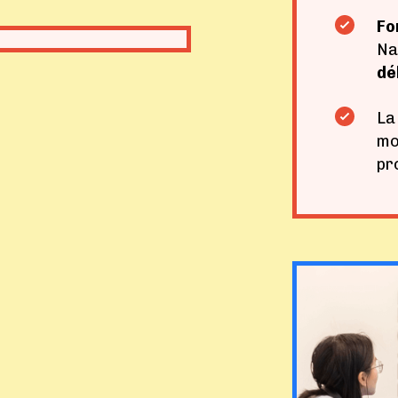
Fo
Na
dé
La
mo
pr