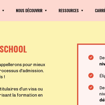
NOUS DÉCOUVRIR
RESSOURCES
CARRI
 SCHOOL
De
ni
'appellerons pour mieux
processus d'admission.
Él
s !
De
itulaires d’un visa ou
ni
orisant la formation en
dé