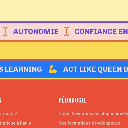
AUTONOMIE
CONFIANCE EN
IS LEARNING
ACT LIKE QUEEN 
S
PÉDAGOGIE
s-nous ?
Notre formation développement 
matique à Paris
Nos formations développeurs