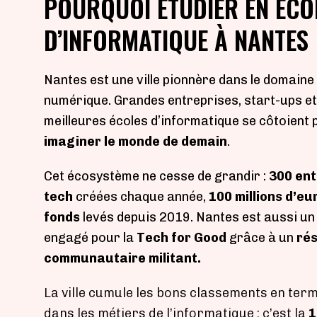
POURQUOI ÉTUDIER EN ÉCO
D’INFORMATIQUE À NANTES
Nantes est une ville pionnère dans le domaine
numérique. Grandes entreprises, start-ups et
meilleures écoles d’informatique se côtoient 
imaginer le monde de demain
.
Cet écosystème ne cesse de grandir :
300 ent
tech
créées chaque année,
100 millions d’eu
fonds
levés depuis 2019. Nantes est aussi un 
engagé pour la
Tech for Good
grâce à un
ré
communautaire militant.
La ville cumule les bons classements en ter
dans les métiers de l’informatique : c’est la
1