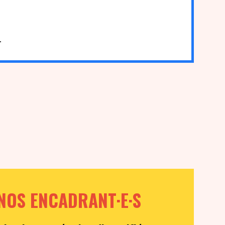
1
NOS ENCADRANT·E·S