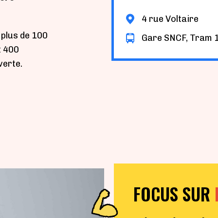
4 rue Voltaire
: plus de 100
Gare SNCF, Tram 
t 400
verte.
FOCUS SUR