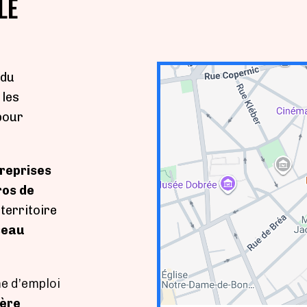
LE
 du
 les
pour
reprises
ros de
territoire
seau
me d’emploi
ère