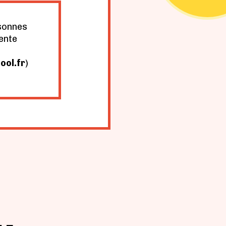
sonnes
ente
ool.fr
)