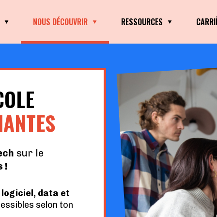
NOUS DÉCOUVRIR
RESSOURCES
CARRI
COLE
NANTES
ech
sur le
 !
ogiciel, data et
essibles selon ton