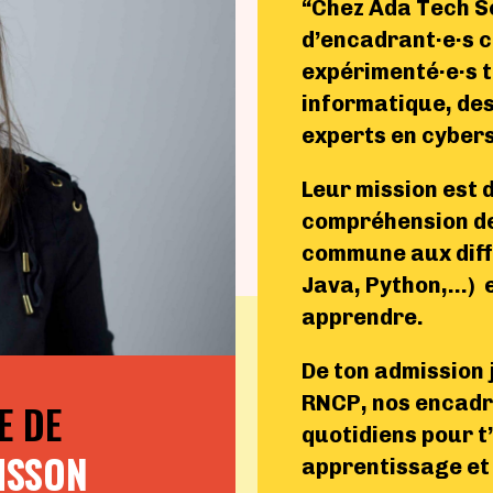
“Chez Ada Tech Sc
d’encadrant·e·s 
expérimenté·e·s t
informatique, des
experts en cyber
Leur mission est 
compréhension d
commune aux diffé
Java, Python,…) e
apprendre.
De ton admission j
RNCP, nos encadr
E DE
quotidiens pour t
ISSON
apprentissage et 