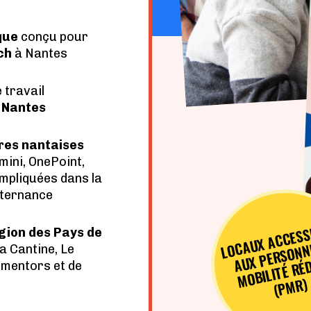
que
conçu pour
ch
à Nantes
e
travail
e Nantes
res nantaises
ini, OnePoint,
mpliquées dans la
lternance
C
S
BL
P
N
BIL
T
R
U
gion des Pays de
a Cantine, Le
T
 mentors et de
R)