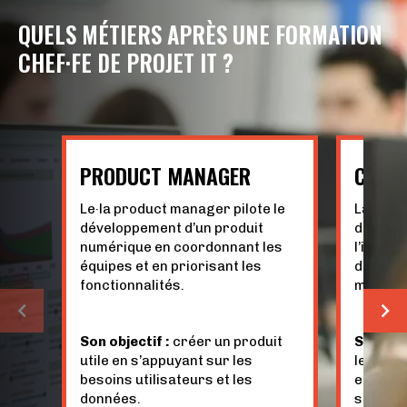
QUELS MÉTIERS APRÈS UNE FORMATION
CHEF·FE DE PROJET IT ?
PRODUCT MANAGER
CHEF·
Le·la product manager pilote le
La·le ch
développement d’un produit
des pro
numérique en coordonnant les
l’intelli
équipes et en priorisant les
définiti
fonctionnalités.
mise en
Son objectif :
créer un produit
Son obje
utile en s’appuyant sur les
les équi
besoins utilisateurs et les
enjeux 
données.
solution