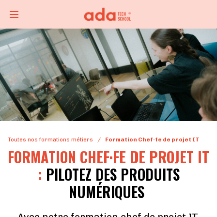
Toutes nos formations métiers
/
Formation Chef·fe de projet IT
FORMATION CHEF·FE DE PROJET IT
:
PILOTEZ DES PRODUITS
NUMÉRIQUES