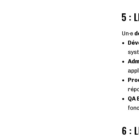
5 : 
Un·e
d
Dév
sys
Adm
appl
Pro
répo
QA 
fonc
6 : 