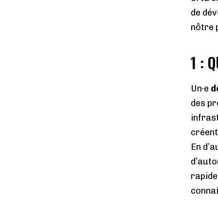
de dév
nôtre 
1 : 
Un·e
d
des pr
infras
créent
En d’a
d’auto
rapide
connai