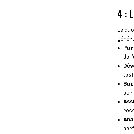
4 : 
Le quo
général
Par
de l
Dév
test
Sup
corr
Assu
ress
Ana
perf