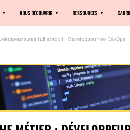
NOUS DÉCOUVRIR
RESSOURCES
CARRI
eloppeurs.ses full stack !
»
Développeur·se DevOps
CHE MÉTIER : DÉVELOPPEU