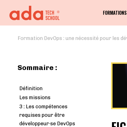
FORMATIONS
Formation DevOps : une nécessité pour les dév
Sommaire :
Définition
Les missions
3 : Les compétences
requises pour être
FI
développeur·se DevOps