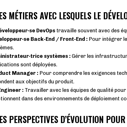
LES MÉTIERS AVEC LESQUELS LE DÉV
éveloppeur·se DevOps
travaille souvent avec des éq
eloppeur·se Back-End / Front-End
:
Pour intégrer le
tèmes.
inistrateur·trice systèmes
:
Gérer les infrastructur
ications sont déployées.
duct Manager
:
Pour comprendre les exigences techn
ndent aux objectifs du produit.
Engineer
:
Travailler avec les équipes de qualité pou
tionnent dans des environnements de déploiement co
LES PERSPECTIVES D’ÉVOLUTION POU