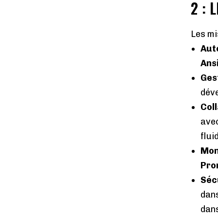
2 : 
Les mi
Aut
Ans
Ges
déve
Col
avec
flui
Mon
Pro
Sécu
dans
dans