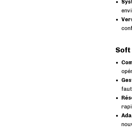
Sys
envi
Ver
conf
Soft 
Com
opér
Gest
faut
Rés
rapi
Ada
nouv