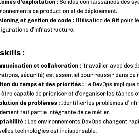
tèmes d’exploitation
:
Solides connaissances des sys
ronnements de production et de déploiement.
sioning et gestion de code
:
Utilisation de
Git
pour le
igurations d’infrastructure.
skills :
munication et collaboration
:
Travailler avec des é
ations, sécurité) est essentiel pour réussir dans ce 
ion du temps et des priorités
:
Le DevOps implique de
 être capable de prioriser et d’organiser les tâches 
olution de problèmes
:
Identifier les problèmes d’in
dement fait partie intégrante de ce métier.
ptabilité
:
Les environnements DevOps changent rapid
elles technologies est indispensable.