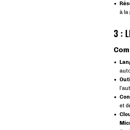
Rés
à la
3 : 
Comp
Lan
auto
Out
l’au
Con
et d
Clo
Mic