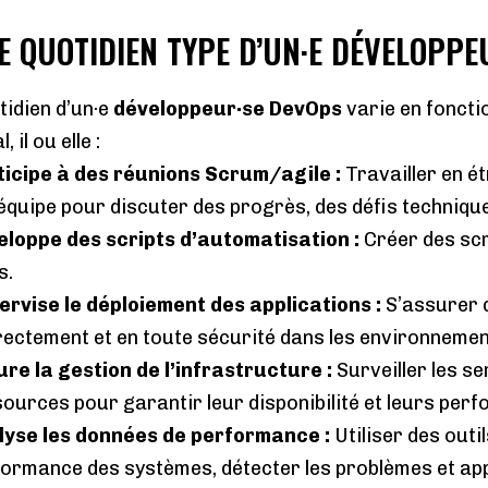
LE QUOTIDIEN TYPE D’UN·E DÉVELOPP
tidien d’un·e
développeur·se DevOps
varie en foncti
, il ou elle :
ticipe à des réunions Scrum/agile
:
Travailler en é
’équipe pour discuter des progrès, des défis technique
eloppe des scripts d’automatisation
:
Créer des scr
s.
ervise le déploiement des applications
:
S’assurer q
ectement et en toute sécurité dans les environnemen
re la gestion de l’infrastructure
:
Surveiller les ser
ources pour garantir leur disponibilité et leurs per
lyse les données de performance
:
Utiliser des outi
ormance des systèmes, détecter les problèmes et app