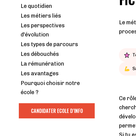
Le quotidien
Les métiers liés
Le mét
Les perspectives
proces
d'évolution
Les types de parcours
Les débouchés
T
La rémunération
S
Les avantages
Pourquoi choisir notre
école ?
Ce rôl
cherch
CANDIDATER ECOLE D’INFO
dévelo
permet
Si tu 