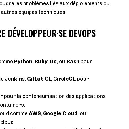
soudre les problèmes liés aux déploiements ou
s autres équipes techniques.
RE DÉVELOPPEUR·SE DEVOPS
 comme
Python
,
Ruby
,
Go
, ou
Bash
pour
me
Jenkins
,
GitLab CI
,
CircleCI
, pour
r
pour la conteneurisation des applications
containers.
cloud comme
AWS
,
Google Cloud
, ou
 cloud.