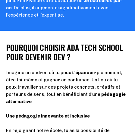
junior en France se situe autour de
35 000 euros par
an
.
De plus, il augmente significativement avec
l’expérience et l’expertise.
POURQUOI CHOISIR ADA TECH SCHOOL
POUR DEVENIR DEV ?
Imagine un endroit où tu peux
t’épanouir
pleinement,
être toi-même et gagner en confiance. Un lieu où tu
peux travailler sur des projets concrets, créatifs et
porteurs de sens, tout en bénéficiant d’une
pédagogie
alternative
.
Une pédagogie innovante et inclusive
En rejoignant notre école, tu as la possibilité de