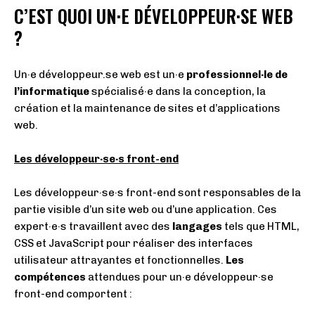
C’EST QUOI UN·E DÉVELOPPEUR·SE WEB
?
Un·e développeur.se web est un
·
e
professionnel·le de
l’informatique
spécialisé
·
e dans la conception, la
création et la maintenance de sites et d’applications
web.
Les développeur·se·s front-end
Les développeur·se
·
s front-end sont responsables de la
partie visible d’un site web ou d’une application. Ces
expert·e·s travaillent avec des
langages
tels que HTML,
CSS et JavaScript pour réaliser des interfaces
utilisateur attrayantes et fonctionnelles.
Les
compétences
attendues pour un
·
e développeur
·
se
front-end comportent :