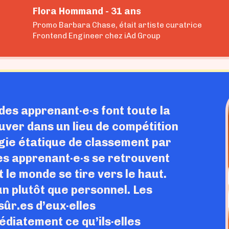
Flora Hommand - 31 ans
Promo Barbara Chase, était artiste curatrice
Frontend Engineer chez iAd Group
 des apprenant·e·s font toute la
ouver dans un lieu de compétition
gie étatique de classement par
les apprenant·e·s se retrouvent
le monde se tire vers le haut.
n plutôt que personnel. Les
sûr.es d’eux·elles
édiatement ce qu’ils·elles