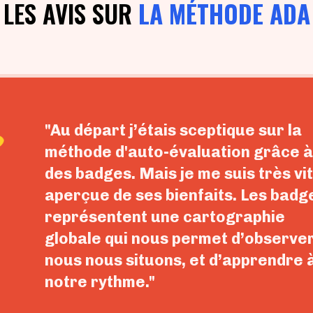
LES AVIS SUR
LA MÉTHODE ADA
"Au départ j’étais sceptique sur la
méthode d'auto-évaluation grâce à
des badges. Mais je me suis très vi
aperçue de ses bienfaits. Les badg
représentent une cartographie
globale qui nous permet d’observe
nous nous situons, et d’apprendre 
notre rythme."