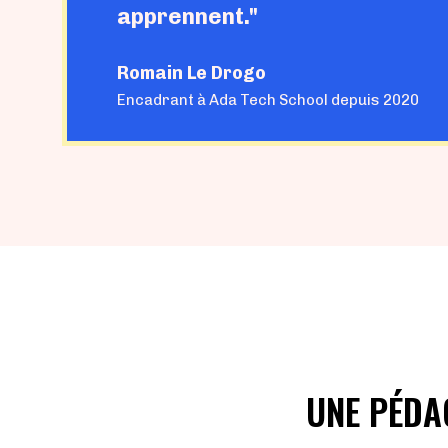
apprennent."
Romain Le Drogo
Encadrant à Ada Tech School depuis 2020
UNE PÉDA