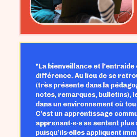
"La bienveillance et l’entraide
différence. Au lieu de se retr
(très présente dans la pédago
notes, remarques, bulletins), 
dans un environnement où tout 
C’est un apprentissage commu
apprenant·e·s se sentent plus 
puisqu’ils·elles appliquent imm