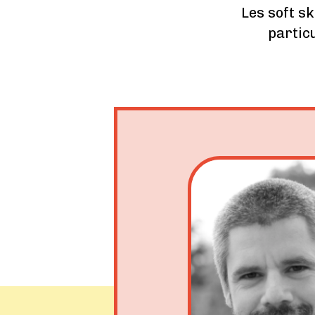
Les soft s
partic