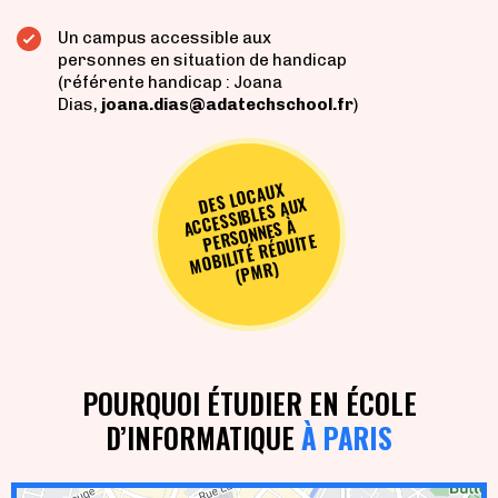
Un campus accessible aux
personnes en situation de handicap
(référente handicap : Joana
Dias,
joana.dias@adatechschool.fr
)
DES LOCAUX
(P
ACCESSIBLES AUX
PERSONNES À
MOBILITÉ RÉDUITE
MR)
POURQUOI ÉTUDIER EN ÉCOLE
D’INFORMATIQUE
À PARIS