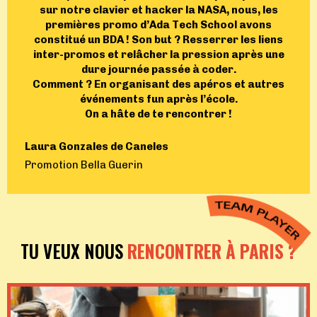
sur notre clavier et hacker la NASA, nous, les
premières promo d’Ada Tech School avons
constitué un BDA ! Son but ? Resserrer les liens
inter-promos et relâcher la pression après une
dure journée passée à coder.
Comment ? En organisant des apéros et autres
événements fun après l’école.
On a hâte de te rencontrer !
Laura Gonzales de Caneles
Promotion Bella Guerin
TU VEUX NOUS
RENCONTRER À PARIS ?