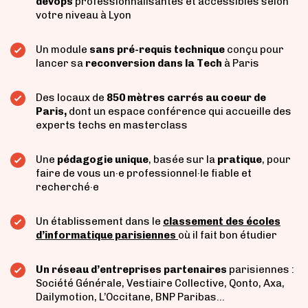
devops
professionnalisantes et accessibles selon
votre niveau à Lyon
Un
module
sans pré-requis technique
conçu pour
lancer sa
reconversion dans la Tech
à Paris
Des locaux de
850 mètres carrés au coeur de
Paris,
dont un espace conférence qui accueille des
experts techs en masterclass
Une
pédagogie unique
, basée sur la
pratique
, pour
faire de vous un·e professionnel·le fiable et
recherché·e
Un établissement dans le
classement des écoles
d’informatique parisiennes
où il fait bon étudier
Un réseau d’entreprises partenaires
parisiennes :
Société Générale, Vestiaire Collective, Qonto, Axa,
Dailymotion, L’Occitane, BNP Paribas…