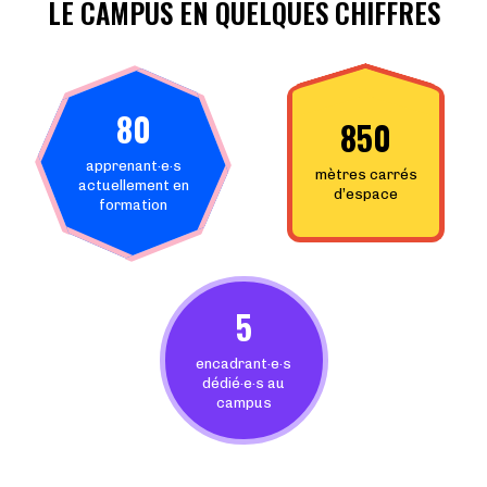
LE CAMPUS EN QUELQUES CHIFFRES
80
850
apprenant·e·s
mètres carrés
actuellement en
d’espace
formation
5
encadrant·e·s
dédié·e·s au
campus